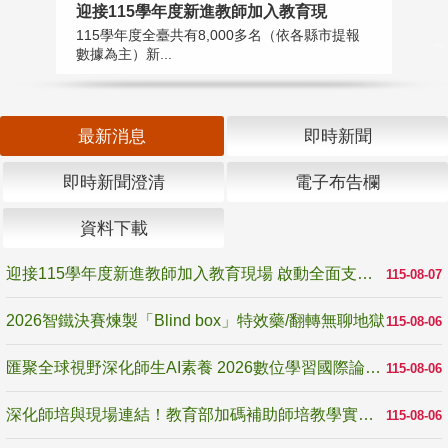
2
迎接115學年度新進教師加入教育現
教
115學年度全臺共有8,000多名（依各縣市提報
賽
數據為主）新...
最新消息
即時新聞
即時新聞澄清
電子布告欄
資料下載
迎接115學年度新進教師加入教育現場 啟動全面支持陪伴
115-08-07
2026智鐵決賽煉製「Blind box」特效藥/翻轉無聊地獄
115-08-06
匯聚全球視野深化師生AI素養 2026數位學習國際論壇高雄登場
115-08-06
深化師培與現場連結！教育部加碼補助師培教學實踐研究 10月師培國際研討會交流教學實踐經驗
115-08-06