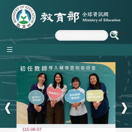
跳到主要內容區塊
mobile_menu
:::
11
115-08-07