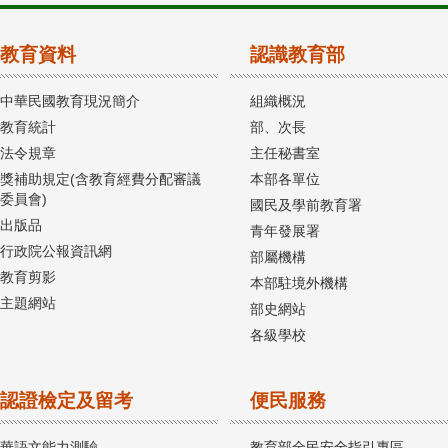
教育資料
認識教育部
中華民國教育現況簡介
組織概況
教育統計
部、次長
法令規章
主任秘書室
獎補助規定(含教育經費分配審議
本部各單位
委員會)
國民及學前教育署
出版品
青年發展署
行政院公報資訊網
部屬機構
教育剪影
本部駐境外機構
主題網站
部史網站
各級學校
認證檢定及留考
便民服務
華語文能力測驗
教育部全民安全指引專區