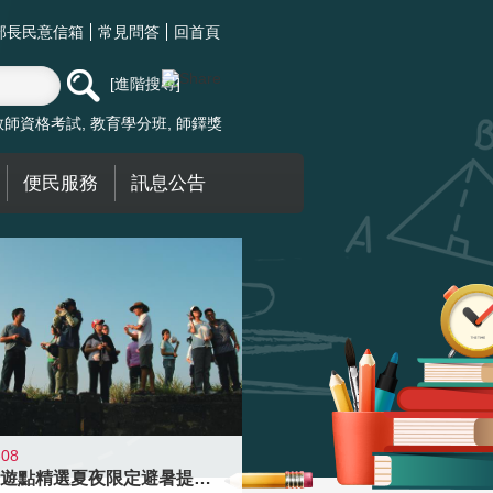
部長民意信箱
常見問答
回首頁
進階搜尋
教師資格考試
教育學分班
師鐸獎
便民服務
訊息公告
-08
青年壯遊點精選夏夜限定避暑提案 漫