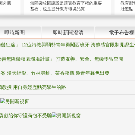
海外圓
無障礙校園建設是落實教育平權的重要
教育部
基石，也是提升教育環境品質...
壯遊點，
即時新聞
即時新聞澄清
電子布告欄
礙征途」 12位特教與弱勢青年勇闖西班牙 跨越感官限制見證生
改善無障礙校園環境計畫」 打造友善、安全、無礙學習空間
案 漫天蝠影、竹林尋蛙、茶香夜觀 邀青年暮色出發
禎教授 用自身經歷點亮學生的路
騙
袋戲陪你守護荷包不受騙