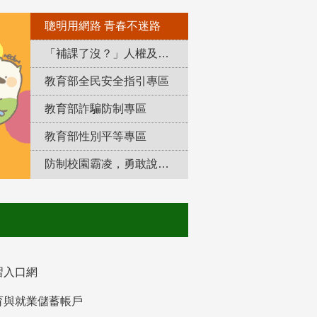
聰明用網路 青春不迷路
「補課了沒？」人權及轉型正義教育專區
教育部全民安全指引專區
教育部詐騙防制專區
教育部性別平等專區
防制校園霸凌，勇敢說出來！
習入口網
育與就業儲蓄帳戶