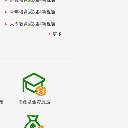
青年培育
大學教育
更多
布
學產基金資源區