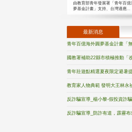
由教育部青年發展署「青年百億
夢基金計畫」支持、台灣適應...
最新消息
青年百億海外圓夢基金計畫「無
國教署補助22縣市積極推動「
青年壯遊點精選夏夜限定避暑提
教育家人物典範 發明大王林永
反詐騙宣導_楊小黎-假投資詐
反詐騙宣導_防詐有道，霹靂布