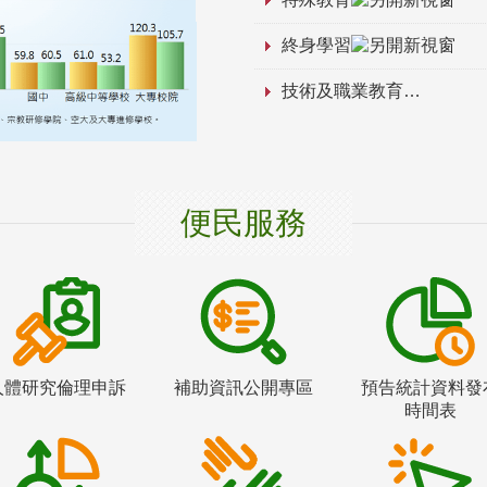
終身學習
技術及職業教育
便民服務
人體研究倫理申訴
補助資訊公開專區
預告統計資料發
時間表