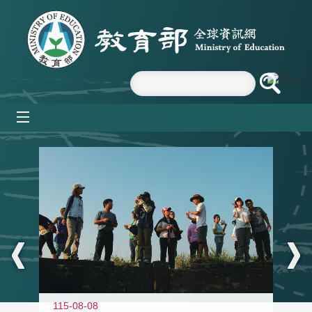
跳到主要內容區塊
mobile_menu
:::
11
115-08-08