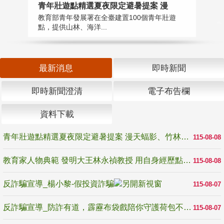
教
青年壯遊點精選夏夜限定避暑提案 漫
在
教育部青年發展署在全臺建置100個青年壯遊
譽
點，提供山林、海洋...
最新消息
即時新聞
即時新聞澄清
電子布告欄
資料下載
青年壯遊點精選夏夜限定避暑提案 漫天蝠影、竹林尋蛙、茶香夜觀 邀青年暮色出發
115-08-08
教育家人物典範 發明大王林永禎教授 用自身經歷點亮學生的路
115-08-08
反詐騙宣導_楊小黎-假投資詐騙
115-08-07
反詐騙宣導_防詐有道，霹靂布袋戲陪你守護荷包不受騙
115-08-07