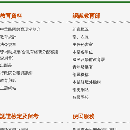
教育資料
認識教育部
中華民國教育現況簡介
組織概況
教育統計
部、次長
法令規章
主任秘書室
獎補助規定(含教育經費分配審議
本部各單位
委員會)
國民及學前教育署
出版品
青年發展署
行政院公報資訊網
部屬機構
教育剪影
本部駐境外機構
主題網站
部史網站
各級學校
認證檢定及留考
便民服務
華語文能力測驗
教育部全民安全指引專區