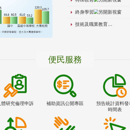
終身學習
技術及職業教育
便民服務
人體研究倫理申訴
補助資訊公開專區
預告統計資料發
時間表