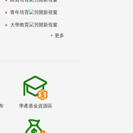
青年培育
大學教育
更多
布
學產基金資源區