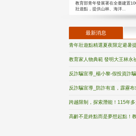
教育部青年發展署在全臺建置10
壯遊點，提供山林、海洋...
最新消息
青年壯遊點精選夏夜限定避暑提
教育家人物典範 發明大王林永
反詐騙宣導_楊小黎-假投資詐
反詐騙宣導_防詐有道，霹靂布
跨越限制，探索潛能！115年
高齡不是終點而是夢想起點！教