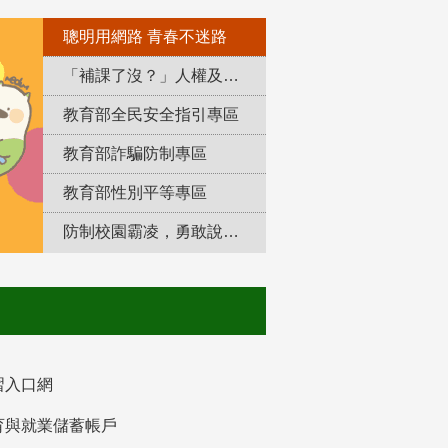
聰明用網路 青春不迷路
「補課了沒？」人權及轉型正義教育專區
教育部全民安全指引專區
教育部詐騙防制專區
教育部性別平等專區
防制校園霸凌，勇敢說出來！
習入口網
育與就業儲蓄帳戶