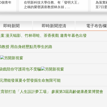
在明新科技大學任教、有「發明大王」
0個青年
為落實
之稱的榮譽講座教授林永禎，...
至7日委
即時新聞
即時新聞澄清
電子布告欄
案 漫天蝠影、竹林尋蛙、茶香夜觀 邀青年暮色出發
禎教授 用自身經歷點亮學生的路
騙
袋戲陪你守護荷包不受騙
多元潛能發展夏令營發掘生命無限可能
育部打造「人生設計夢工場」 參展第3屆高齡健康產業博覽會