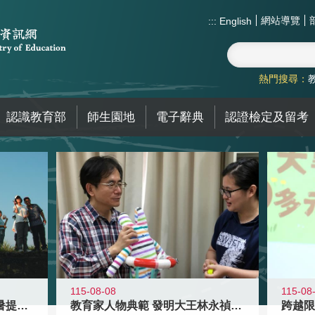
網站導覽
:::
English
熱門搜尋：
認識教育部
師生園地
電子辭典
認證檢定及留考
115-08-08
115-08
教育家人物典範 發明大王林永禎教授
青年壯遊點精選夏夜限定避暑提案 漫