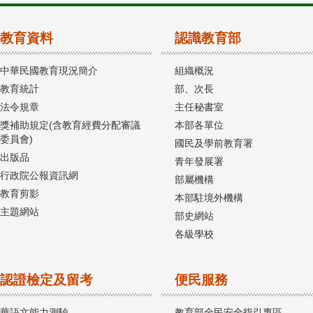
教育資料
認識教育部
中華民國教育現況簡介
組織概況
教育統計
部、次長
法令規章
主任秘書室
獎補助規定(含教育經費分配審議
本部各單位
委員會)
國民及學前教育署
出版品
青年發展署
行政院公報資訊網
部屬機構
教育剪影
本部駐境外機構
主題網站
部史網站
各級學校
認證檢定及留考
便民服務
華語文能力測驗
教育部全民安全指引專區