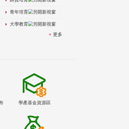
青年培育
大學教育
更多
布
學產基金資源區