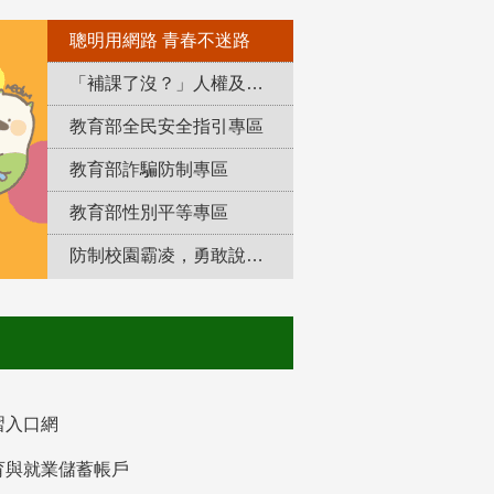
聰明用網路 青春不迷路
「補課了沒？」人權及轉型正義教育專區
教育部全民安全指引專區
教育部詐騙防制專區
教育部性別平等專區
防制校園霸凌，勇敢說出來！
習入口網
育與就業儲蓄帳戶