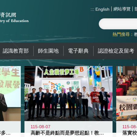
網站導覽
:::
English
熱門搜尋：
認識教育部
師生園地
電子辭典
認證檢定及留考
115-08-07
115-08
跨越限制，探索潛能！115年多元潛
高齡不是終點而是夢想起點！教育部打