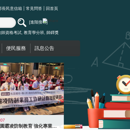
部長民意信箱
常見問答
回首頁
進階搜尋
教師資格考試
教育學分班
師鐸獎
便民服務
訊息公告
-07
落實校園霸凌防制教育 強化專業知能