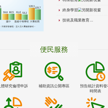
終身學習
技術及職業教育
便民服務
人體研究倫理申訴
補助資訊公開專區
預告統計資料發
時間表