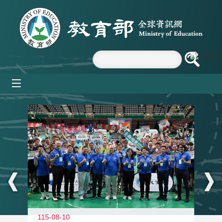
跳到主要內容區塊
mobile_menu
:::
115-08-10
11