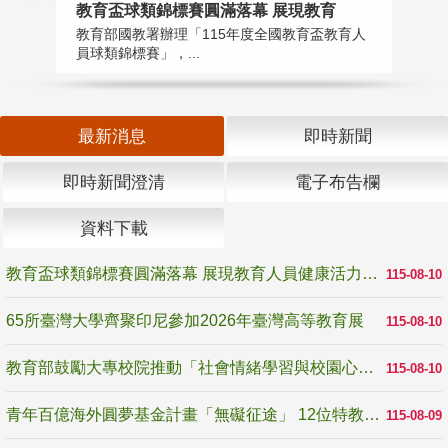
教育盃球類錦標賽圓滿落幕 展現教育
6
教育部國教署辦理「115年度全國教育盃教育人
「
員球類錦標賽」，...
首
最新消息
即時新聞
即時新聞澄清
電子布告欄
資料下載
教育盃球類錦標賽圓滿落幕 展現教育人員健康活力與團隊精神
115-08-10
65所臺灣大學齊聚印尼參加2026年臺灣高等教育展
115-08-10
教育部鼓勵大專校院推動「社會情緒學習與校園心理健康促進計畫」 培育校園「心」韌性
115-08-10
青年百億海外圓夢基金計畫「無礙征途」 12位特教與弱勢青年勇闖西班牙 跨越感官限制見證生命蛻變
115-08-09