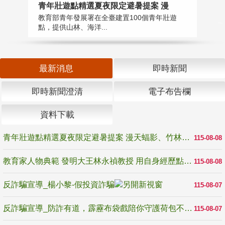
教
青年壯遊點精選夏夜限定避暑提案 漫
在
教育部青年發展署在全臺建置100個青年壯遊
譽
點，提供山林、海洋...
最新消息
即時新聞
即時新聞澄清
電子布告欄
資料下載
青年壯遊點精選夏夜限定避暑提案 漫天蝠影、竹林尋蛙、茶香夜觀 邀青年暮色出發
115-08-08
教育家人物典範 發明大王林永禎教授 用自身經歷點亮學生的路
115-08-08
反詐騙宣導_楊小黎-假投資詐騙
115-08-07
反詐騙宣導_防詐有道，霹靂布袋戲陪你守護荷包不受騙
115-08-07