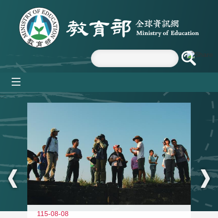
跳到主要內容區塊
mobile_menu
:::
11
115-08-08