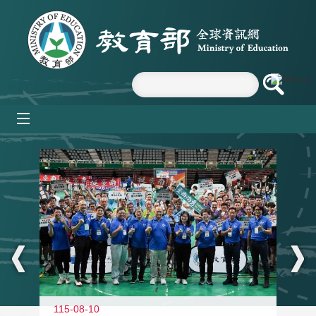
跳到主要內容區塊
mobile_menu
:::
115-08-10
11