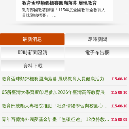
教育盃球類錦標賽圓滿落幕 展現教育
6
教育部國教署辦理「115年度全國教育盃教育人
「
員球類錦標賽」，...
首
最新消息
即時新聞
即時新聞澄清
電子布告欄
資料下載
教育盃球類錦標賽圓滿落幕 展現教育人員健康活力與團隊精神
115-08-10
65所臺灣大學齊聚印尼參加2026年臺灣高等教育展
115-08-10
教育部鼓勵大專校院推動「社會情緒學習與校園心理健康促進計畫」 培育校園「心」韌性
115-08-10
青年百億海外圓夢基金計畫「無礙征途」 12位特教與弱勢青年勇闖西班牙 跨越感官限制見證生命蛻變
115-08-09