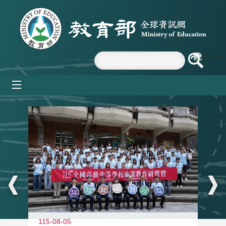
跳到主要內容區塊
mobile_menu
:::
115-08-05
11