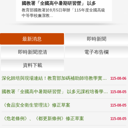
國教署「全國高中暑期研習營」 以多
學
教育部國教署於8月5日舉辦「115年度全國高級
教
中等學校廉潔教...
「
最新消息
即時新聞
即時新聞澄清
電子布告欄
資料下載
深化師培與現場連結！教育部加碼補助師培教學實踐研究 10月師培國際研討會交流教學實踐經驗
115-08-06
國教署「全國高中暑期研習營」 以多元課程培養學生瞭解誠信專業與倫理價值
115-08-05
《食品安全衛生管理法》修正草案
115-08-05
《危老條例》、《都更新條例》修正草案
115-08-05