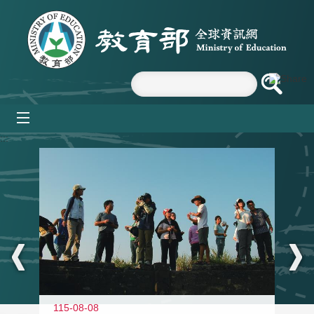
跳到主要內容區塊
mobile_menu
:::
11
115-08-08