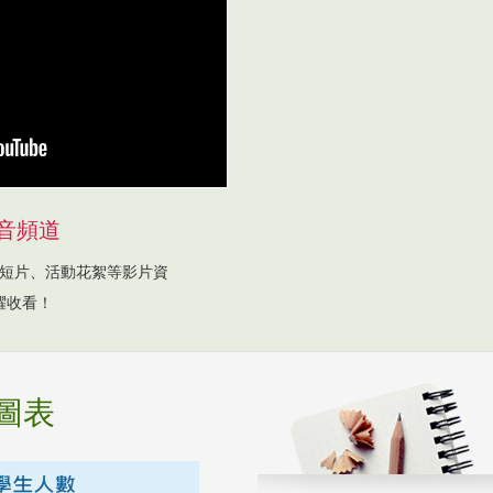
音頻道
短片、活動花絮等影片資
躍收看！
圖表