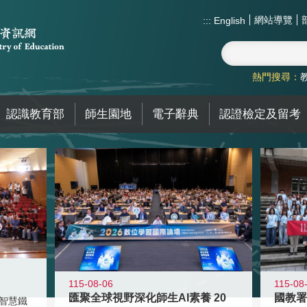
網站導覽
:::
English
熱門搜尋：
認識教育部
師生園地
電子辭典
認證檢定及留考
115-08-06
115-08
匯聚全球視野深化師生AI素養 20
智慧鐵