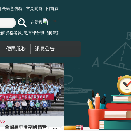
部長民意信箱
常見問答
回首頁
進階搜尋
教師資格考試
教育學分班
師鐸獎
便民服務
訊息公告
-05
國教署「全國高中暑期研習營」 以多