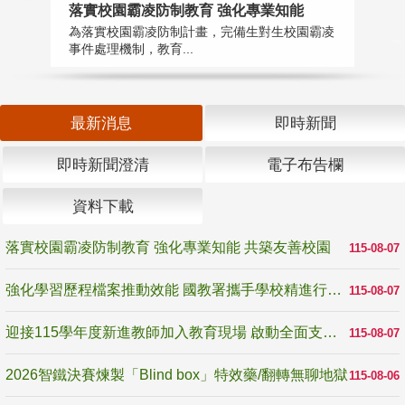
落實校園霸凌防制教育 強化專業知能
迎
為落實校園霸凌防制計畫，完備生對生校園霸凌
1
事件處理機制，教育...
數
最新消息
即時新聞
即時新聞澄清
電子布告欄
資料下載
落實校園霸凌防制教育 強化專業知能 共築友善校園
115-08-07
強化學習歷程檔案推動效能 國教署攜手學校精進行政與教學支持
115-08-07
迎接115學年度新進教師加入教育現場 啟動全面支持陪伴
115-08-07
2026智鐵決賽煉製「Blind box」特效藥/翻轉無聊地獄
115-08-06