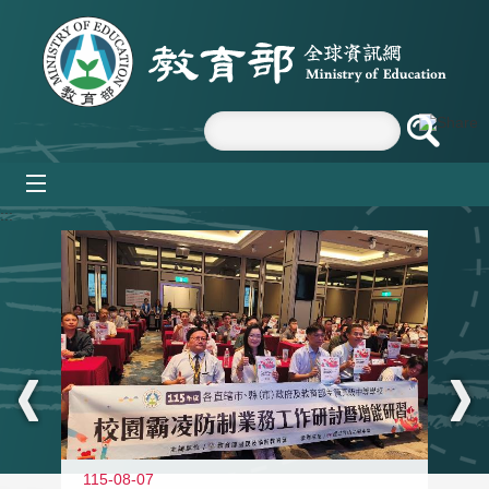
跳到主要內容區塊
mobile_menu
:::
115-08-07
11