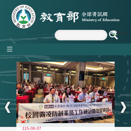
跳到主要內容區塊
mobile_menu
:::
115-08-07
11