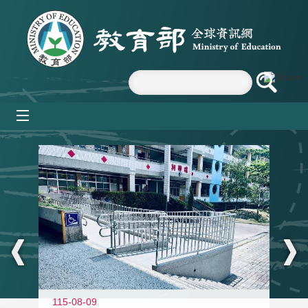
跳到主要內容區塊
mobile_menu
:::
115-08-09
11