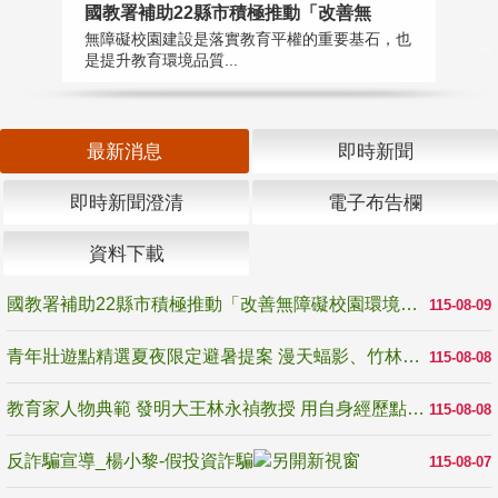
國教署補助22縣市積極推動「改善無
青
無障礙校園建設是落實教育平權的重要基石，也
教
是提升教育環境品質...
點
最新消息
即時新聞
即時新聞澄清
電子布告欄
資料下載
國教署補助22縣市積極推動「改善無障礙校園環境計畫」 打造友善、安全、無礙學習空間
115-08-09
青年壯遊點精選夏夜限定避暑提案 漫天蝠影、竹林尋蛙、茶香夜觀 邀青年暮色出發
115-08-08
教育家人物典範 發明大王林永禎教授 用自身經歷點亮學生的路
115-08-08
反詐騙宣導_楊小黎-假投資詐騙
115-08-07