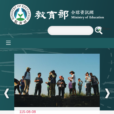
跳到主要內容區塊
mobile_menu
:::
11
115-08-08