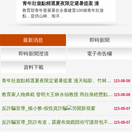
教
青年壯遊點精選夏夜限定避暑提案 漫
在
教育部青年發展署在全臺建置100個青年壯遊
譽
點，提供山林、海洋...
最新消息
即時新聞
即時新聞澄清
電子布告欄
資料下載
青年壯遊點精選夏夜限定避暑提案 漫天蝠影、竹林尋蛙、茶香夜觀 邀青年暮色出發
115-08-08
教育家人物典範 發明大王林永禎教授 用自身經歷點亮學生的路
115-08-08
反詐騙宣導_楊小黎-假投資詐騙
115-08-07
反詐騙宣導_防詐有道，霹靂布袋戲陪你守護荷包不受騙
115-08-07