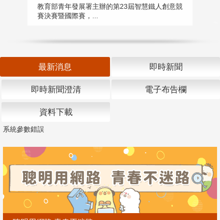
匯
教育部青年發展署主辦的第23屆智慧鐵人創意競
賽決賽暨國際賽，...
教
「
最新消息
即時新聞
即時新聞澄清
電子布告欄
資料下載
系統參數錯誤