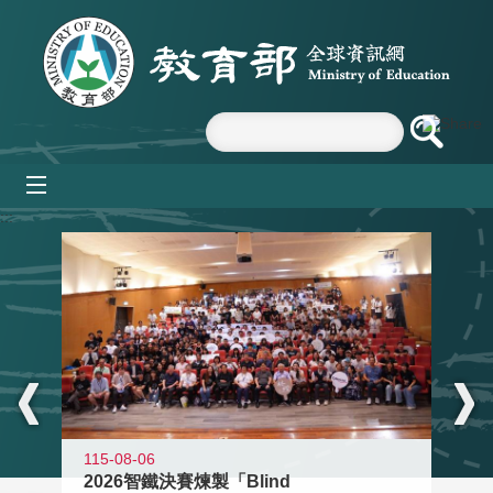
跳到主要內容區塊
mobile_menu
:::
115-08-06
2026智鐵決賽煉製「Blind
11