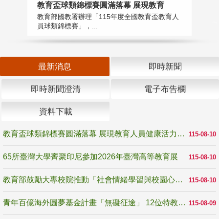
教育盃球類錦標賽圓滿落幕 展現教育
6
教育部國教署辦理「115年度全國教育盃教育人
「
員球類錦標賽」，...
首
最新消息
即時新聞
即時新聞澄清
電子布告欄
資料下載
教育盃球類錦標賽圓滿落幕 展現教育人員健康活力與團隊精神
115-08-10
65所臺灣大學齊聚印尼參加2026年臺灣高等教育展
115-08-10
教育部鼓勵大專校院推動「社會情緒學習與校園心理健康促進計畫」 培育校園「心」韌性
115-08-10
青年百億海外圓夢基金計畫「無礙征途」 12位特教與弱勢青年勇闖西班牙 跨越感官限制見證生命蛻變
115-08-09