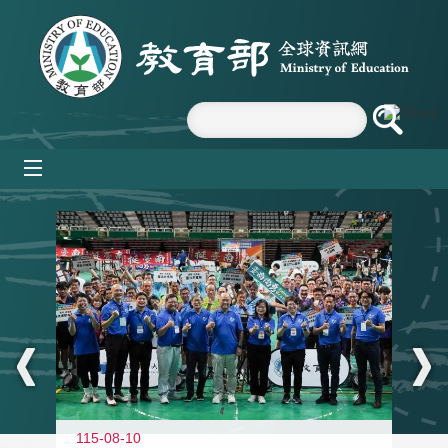
跳到主要內容區塊
mobile_menu
:::
115-08-10
11