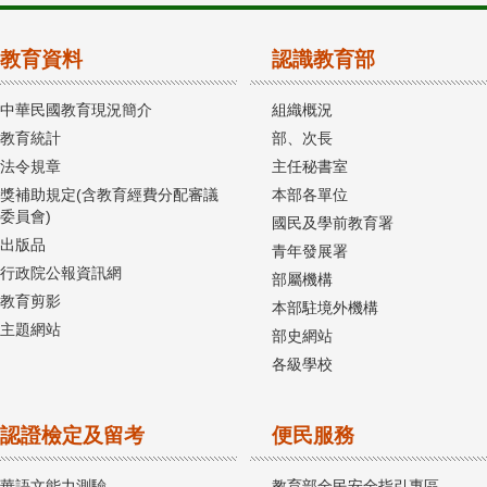
教育資料
認識教育部
中華民國教育現況簡介
組織概況
教育統計
部、次長
法令規章
主任秘書室
獎補助規定(含教育經費分配審議
本部各單位
委員會)
國民及學前教育署
出版品
青年發展署
行政院公報資訊網
部屬機構
教育剪影
本部駐境外機構
主題網站
部史網站
各級學校
認證檢定及留考
便民服務
華語文能力測驗
教育部全民安全指引專區