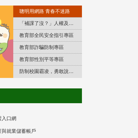
聰明用網路 青春不迷路
「補課了沒？」人權及轉型正義教育專區
教育部全民安全指引專區
教育部詐騙防制專區
教育部性別平等專區
防制校園霸凌，勇敢說出來！
習入口網
育與就業儲蓄帳戶