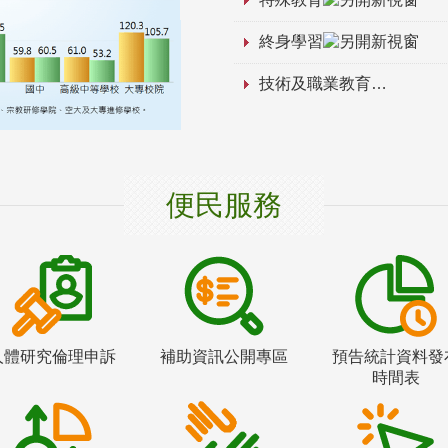
終身學習
技術及職業教育
便民服務
人體研究倫理申訴
補助資訊公開專區
預告統計資料發
時間表