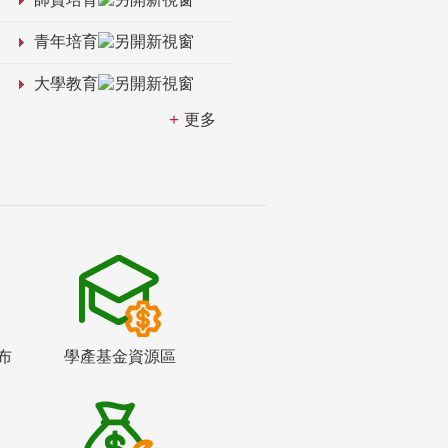
青年培育
大學教育
更多
布
學產基金資源區