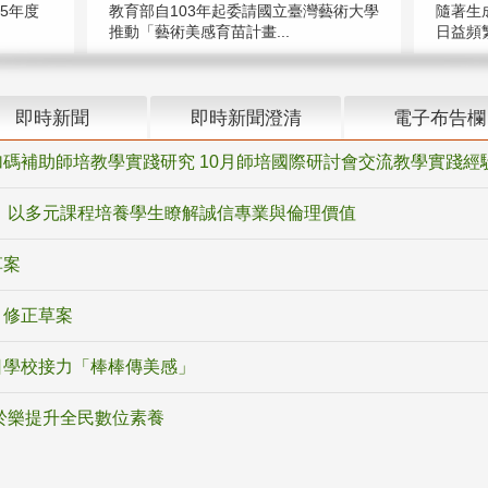
5年度
教育部自103年起委請國立臺灣藝術大學
隨著生
推動「藝術美感育苗計畫...
日益頻繁
即時新聞
即時新聞澄清
電子布告欄
碼補助師培教學實踐研究 10月師培國際研討會交流教學實踐經
 以多元課程培養學生瞭解誠信專業與倫理價值
草案
》修正草案
日學校接力「棒棒傳美感」
於樂提升全民數位素養