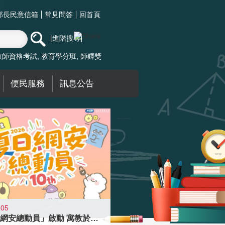
部長民意信箱
常見問答
回首頁
進階搜尋
教師資格考試
教育學分班
師鐸獎
便民服務
訊息公告
-05
「夏日網安總動員」啟動 寓教於樂提