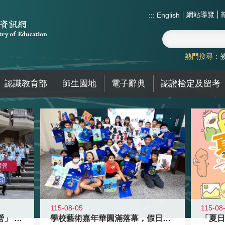
網站導覽
:::
English
熱門搜尋：
認識教育部
師生園地
電子辭典
認證檢定及留考
115-08-05
115-08
國教署「全國高中暑期研習營」 以多
學校藝術嘉年華圓滿落幕，假日學校接