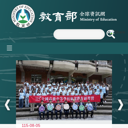
跳到主要內容區塊
mobile_menu
:::
115-08-05
11