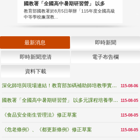
國教署「全國高中暑期研習營」 以多
學
教育部國教署於8月5日舉辦「115年度全國高級
教
中等學校廉潔教...
「
最新消息
即時新聞
即時新聞澄清
電子布告欄
資料下載
深化師培與現場連結！教育部加碼補助師培教學實踐研究 10月師培國際研討會交流教學實踐經驗
115-08-06
國教署「全國高中暑期研習營」 以多元課程培養學生瞭解誠信專業與倫理價值
115-08-05
《食品安全衛生管理法》修正草案
115-08-05
《危老條例》、《都更新條例》修正草案
115-08-05