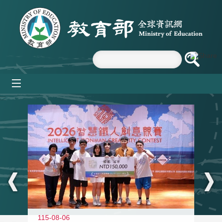
跳到主要內容區塊
mobile_menu
:::
115-08-06
11