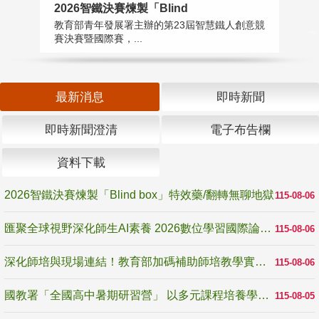
2026智鐵決賽煉製「Blind
匯
教育部青年發展署主辦的第23屆智慧鐵人創意競
教
賽決賽暨國際賽，...
「
最新消息
即時新聞
即時新聞澄清
電子布告欄
資料下載
2026智鐵決賽煉製「Blind box」特效藥/翻轉無聊地獄
115-08-06
匯聚全球視野深化師生AI素養 2026數位學習國際論壇高雄登場
115-08-06
深化師培與現場連結！教育部加碼補助師培教學實踐研究 10月師培國際研討會交流教學實踐經驗
115-08-06
國教署「全國高中暑期研習營」 以多元課程培養學生瞭解誠信專業與倫理價值
115-08-05