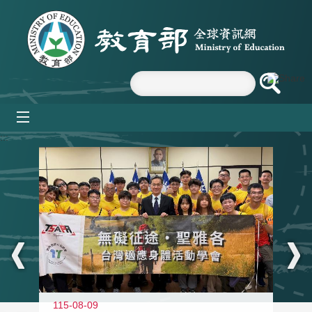
跳到主要內容區塊
mobile_menu
:::
115-08-09
11