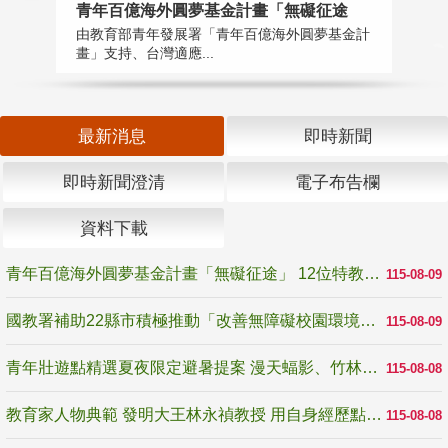
青年百億海外圓夢基金計畫「無礙征途
國
由教育部青年發展署「青年百億海外圓夢基金計
無
畫」支持、台灣適應...
是
最新消息
即時新聞
即時新聞澄清
電子布告欄
資料下載
青年百億海外圓夢基金計畫「無礙征途」 12位特教與弱勢青年勇闖西班牙 跨越感官限制見證生命蛻變
115-08-09
國教署補助22縣市積極推動「改善無障礙校園環境計畫」 打造友善、安全、無礙學習空間
115-08-09
青年壯遊點精選夏夜限定避暑提案 漫天蝠影、竹林尋蛙、茶香夜觀 邀青年暮色出發
115-08-08
教育家人物典範 發明大王林永禎教授 用自身經歷點亮學生的路
115-08-08