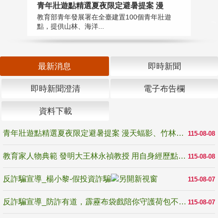
教
青年壯遊點精選夏夜限定避暑提案 漫
在
教育部青年發展署在全臺建置100個青年壯遊
譽
點，提供山林、海洋...
最新消息
即時新聞
即時新聞澄清
電子布告欄
資料下載
青年壯遊點精選夏夜限定避暑提案 漫天蝠影、竹林尋蛙、茶香夜觀 邀青年暮色出發
115-08-08
教育家人物典範 發明大王林永禎教授 用自身經歷點亮學生的路
115-08-08
反詐騙宣導_楊小黎-假投資詐騙
115-08-07
反詐騙宣導_防詐有道，霹靂布袋戲陪你守護荷包不受騙
115-08-07