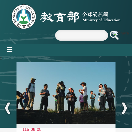
跳到主要內容區塊
mobile_menu
:::
11
115-08-08