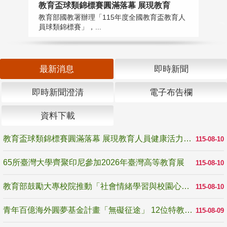
教育盃球類錦標賽圓滿落幕 展現教育
6
教育部國教署辦理「115年度全國教育盃教育人
「
員球類錦標賽」，...
首
最新消息
即時新聞
即時新聞澄清
電子布告欄
資料下載
教育盃球類錦標賽圓滿落幕 展現教育人員健康活力與團隊精神
115-08-10
65所臺灣大學齊聚印尼參加2026年臺灣高等教育展
115-08-10
教育部鼓勵大專校院推動「社會情緒學習與校園心理健康促進計畫」 培育校園「心」韌性
115-08-10
青年百億海外圓夢基金計畫「無礙征途」 12位特教與弱勢青年勇闖西班牙 跨越感官限制見證生命蛻變
115-08-09