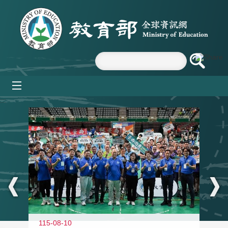
跳到主要內容區塊
mobile_menu
:::
115-08-10
11