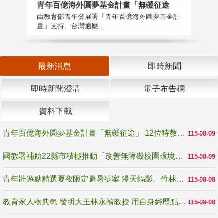
青年百億海外圓夢基金計畫「無礙征途
國
由教育部青年發展署「青年百億海外圓夢基金計
無
畫」支持、台灣適應...
是
最新消息
即時新聞
即時新聞澄清
電子布告欄
資料下載
青年百億海外圓夢基金計畫「無礙征途」 12位特教與弱勢青年勇闖西班牙 跨越感官限制見證生命蛻變
115-08-09
國教署補助22縣市積極推動「改善無障礙校園環境計畫」 打造友善、安全、無礙學習空間
115-08-09
青年壯遊點精選夏夜限定避暑提案 漫天蝠影、竹林尋蛙、茶香夜觀 邀青年暮色出發
115-08-08
教育家人物典範 發明大王林永禎教授 用自身經歷點亮學生的路
115-08-08