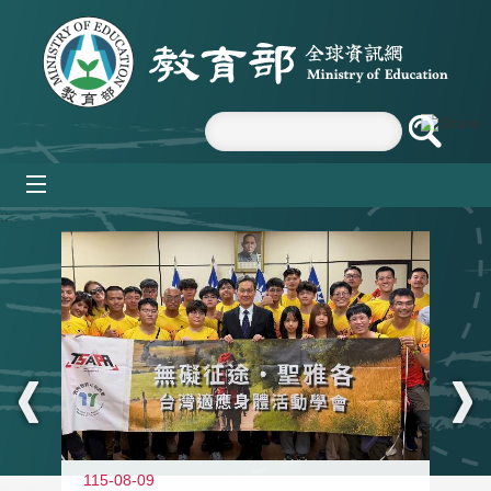
跳到主要內容區塊
mobile_menu
:::
115-08-09
11