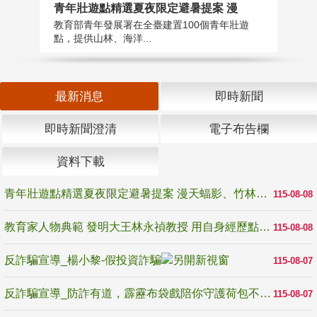
教
青年壯遊點精選夏夜限定避暑提案 漫
在
教育部青年發展署在全臺建置100個青年壯遊
譽
點，提供山林、海洋...
最新消息
即時新聞
即時新聞澄清
電子布告欄
資料下載
青年壯遊點精選夏夜限定避暑提案 漫天蝠影、竹林尋蛙、茶香夜觀 邀青年暮色出發
115-08-08
教育家人物典範 發明大王林永禎教授 用自身經歷點亮學生的路
115-08-08
反詐騙宣導_楊小黎-假投資詐騙
115-08-07
反詐騙宣導_防詐有道，霹靂布袋戲陪你守護荷包不受騙
115-08-07