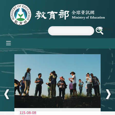
跳到主要內容區塊
mobile_menu
:::
11
115-08-08