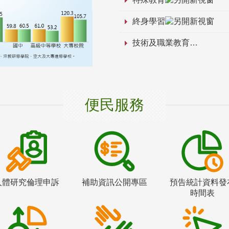
終身學習
技術及職業教育
便民服務
人體研究倫理申訴
補助資訊公開專區
預告統計資料發
時間表