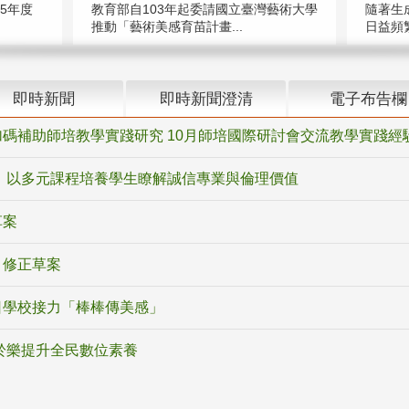
5年度
教育部自103年起委請國立臺灣藝術大學
隨著生
推動「藝術美感育苗計畫...
日益頻繁
即時新聞
即時新聞澄清
電子布告欄
碼補助師培教學實踐研究 10月師培國際研討會交流教學實踐經
 以多元課程培養學生瞭解誠信專業與倫理價值
草案
》修正草案
日學校接力「棒棒傳美感」
於樂提升全民數位素養