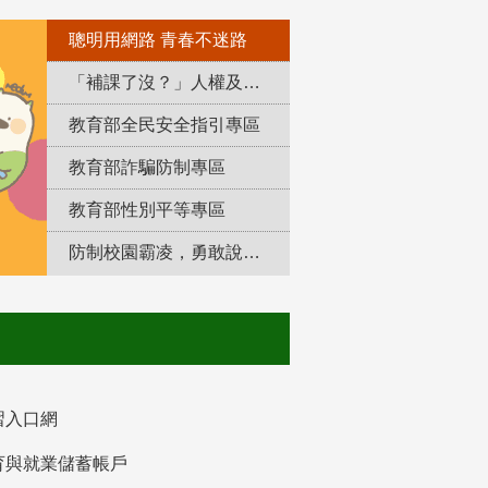
聰明用網路 青春不迷路
「補課了沒？」人權及轉型正義教育專區
教育部全民安全指引專區
教育部詐騙防制專區
教育部性別平等專區
防制校園霸凌，勇敢說出來！
習入口網
育與就業儲蓄帳戶