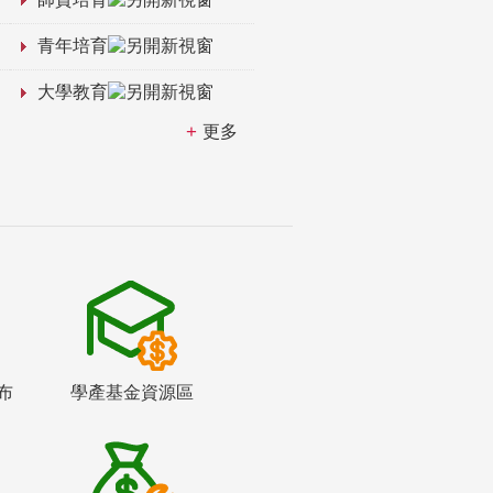
青年培育
大學教育
更多
布
學產基金資源區