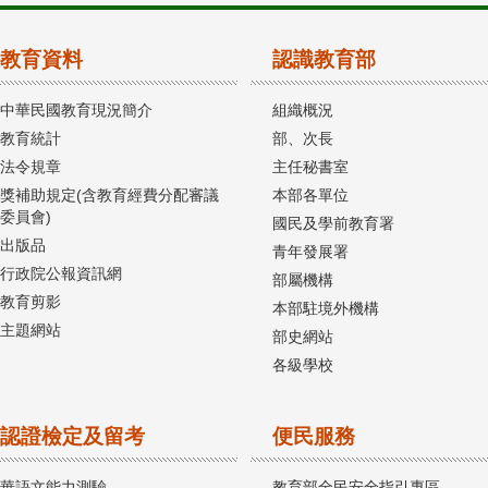
教育資料
認識教育部
中華民國教育現況簡介
組織概況
教育統計
部、次長
法令規章
主任秘書室
獎補助規定(含教育經費分配審議
本部各單位
委員會)
國民及學前教育署
出版品
青年發展署
行政院公報資訊網
部屬機構
教育剪影
本部駐境外機構
主題網站
部史網站
各級學校
認證檢定及留考
便民服務
華語文能力測驗
教育部全民安全指引專區