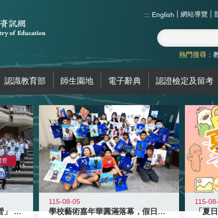
網站導覽
:::
English
熱門搜尋：
認識教育部
師生園地
電子辭典
認證檢定及留考
115-08-05
115-08
國教署「全國高中暑期研習營」 以多
學校藝術嘉年華圓滿落幕，假日學校接