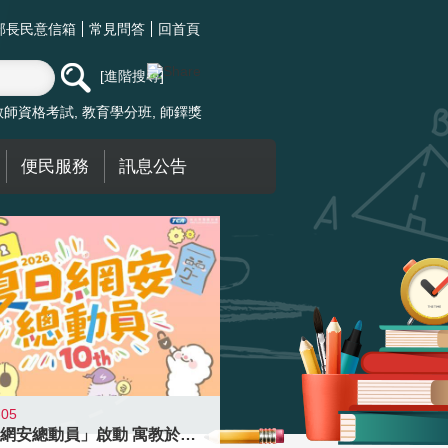
部長民意信箱
常見問答
回首頁
進階搜尋
教師資格考試
教育學分班
師鐸獎
便民服務
訊息公告
-05
「夏日網安總動員」啟動 寓教於樂提