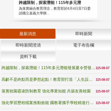
跨越限制，探索潛能！115年多元潛
高
為落實融合教育理念，教育部於8月4日至7日委
教
請國立嘉義大學辦...
博
最新消息
即時新聞
即時新聞澄清
電子布告欄
資料下載
跨越限制，探索潛能！115年多元潛能發展夏令營發掘生命無限可能
115-08-07
高齡不是終點而是夢想起點！教育部打造「人生設計夢工場」 參展第3屆高齡健康產業博覽會
115-08-07
落實校園霸凌防制教育 強化專業知能 共築友善校園
115-08-07
強化學習歷程檔案推動效能 國教署攜手學校精進行政與教學支持
115-08-07