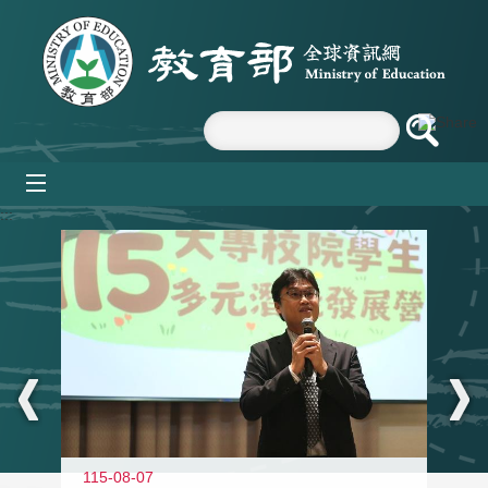
跳到主要內容區塊
mobile_menu
:::
115-08-07
11