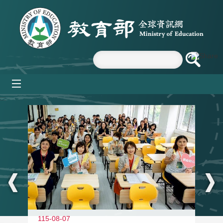
跳到主要內容區塊
mobile_menu
:::
115-08-07
11