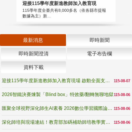
迎接115學年度新進教師加入教育現
2
115學年度全臺共有8,000多名（依各縣市提報
教
數據為主）新...
賽
最新消息
即時新聞
即時新聞澄清
電子布告欄
資料下載
迎接115學年度新進教師加入教育現場 啟動全面支持陪伴
115-08-07
2026智鐵決賽煉製「Blind box」特效藥/翻轉無聊地獄
115-08-06
匯聚全球視野深化師生AI素養 2026數位學習國際論壇高雄登場
115-08-06
深化師培與現場連結！教育部加碼補助師培教學實踐研究 10月師培國際研討會交流教學實踐經驗
115-08-06