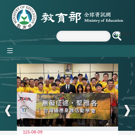
跳到主要內容區塊
mobile_menu
:::
115-08-09
11