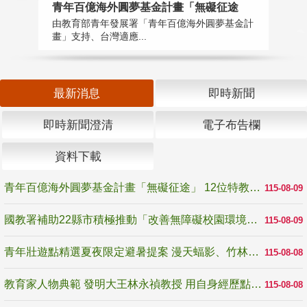
青年百億海外圓夢基金計畫「無礙征途
國
由教育部青年發展署「青年百億海外圓夢基金計
無
畫」支持、台灣適應...
是
最新消息
即時新聞
即時新聞澄清
電子布告欄
資料下載
青年百億海外圓夢基金計畫「無礙征途」 12位特教與弱勢青年勇闖西班牙 跨越感官限制見證生命蛻變
115-08-09
國教署補助22縣市積極推動「改善無障礙校園環境計畫」 打造友善、安全、無礙學習空間
115-08-09
青年壯遊點精選夏夜限定避暑提案 漫天蝠影、竹林尋蛙、茶香夜觀 邀青年暮色出發
115-08-08
教育家人物典範 發明大王林永禎教授 用自身經歷點亮學生的路
115-08-08