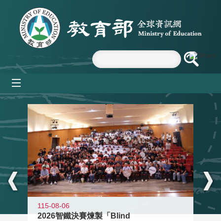
跳到主要內容區塊
mobile_menu
:::
115-08-06
2026智鐵決賽煉製「Blind
11