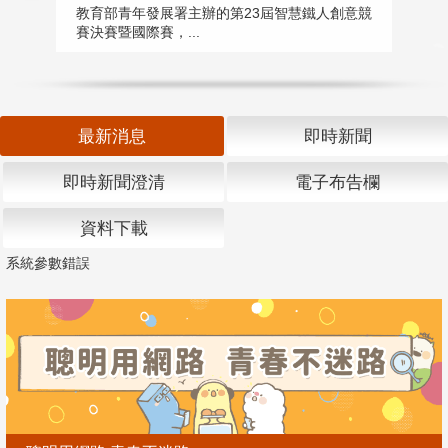
匯
教育部青年發展署主辦的第23屆智慧鐵人創意競
賽決賽暨國際賽，...
教
「
最新消息
即時新聞
即時新聞澄清
電子布告欄
資料下載
系統參數錯誤