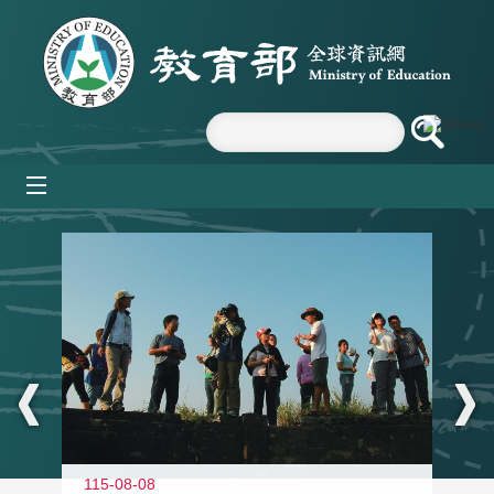
跳到主要內容區塊
mobile_menu
:::
11
115-08-08