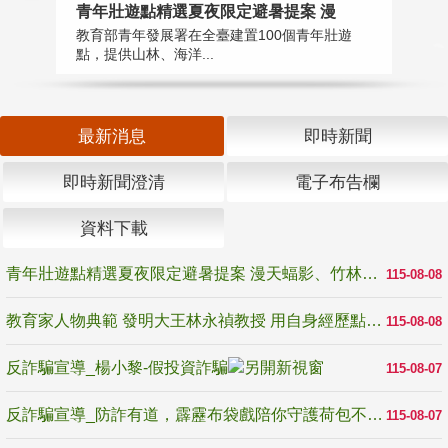
教
青年壯遊點精選夏夜限定避暑提案 漫
在
教育部青年發展署在全臺建置100個青年壯遊
譽
點，提供山林、海洋...
最新消息
即時新聞
即時新聞澄清
電子布告欄
資料下載
青年壯遊點精選夏夜限定避暑提案 漫天蝠影、竹林尋蛙、茶香夜觀 邀青年暮色出發
115-08-08
教育家人物典範 發明大王林永禎教授 用自身經歷點亮學生的路
115-08-08
反詐騙宣導_楊小黎-假投資詐騙
115-08-07
反詐騙宣導_防詐有道，霹靂布袋戲陪你守護荷包不受騙
115-08-07