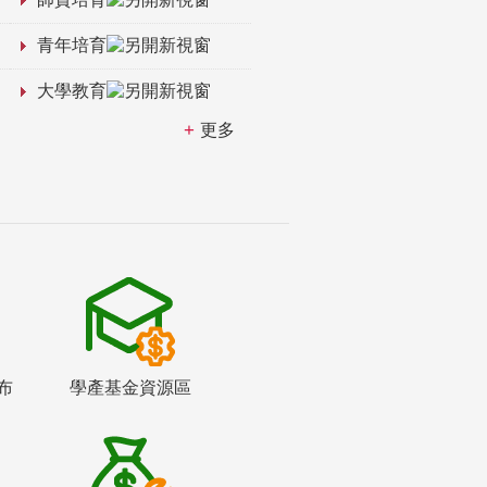
青年培育
大學教育
更多
布
學產基金資源區