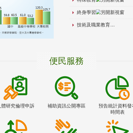
終身學習
技術及職業教育
便民服務
人體研究倫理申訴
補助資訊公開專區
預告統計資料發
時間表