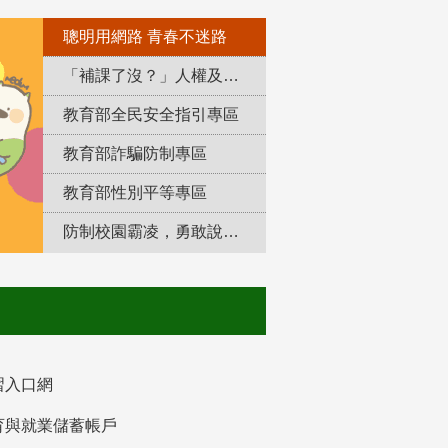
聰明用網路 青春不迷路
「補課了沒？」人權及轉型正義教育專區
教育部全民安全指引專區
教育部詐騙防制專區
教育部性別平等專區
防制校園霸凌，勇敢說出來！
習入口網
育與就業儲蓄帳戶