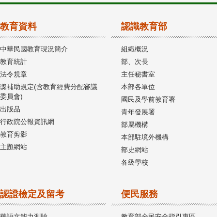
教育資料
認識教育部
中華民國教育現況簡介
組織概況
教育統計
部、次長
法令規章
主任秘書室
獎補助規定(含教育經費分配審議
本部各單位
委員會)
國民及學前教育署
出版品
青年發展署
行政院公報資訊網
部屬機構
教育剪影
本部駐境外機構
主題網站
部史網站
各級學校
認證檢定及留考
便民服務
華語文能力測驗
教育部全民安全指引專區