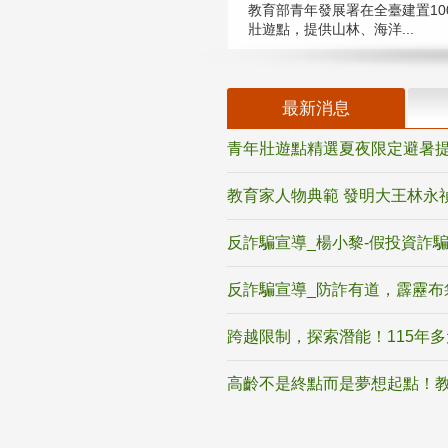
教育部青年發展署在全臺建置10
壯遊點，提供山林、海洋...
最新消息
青年壯遊點精選夏夜限定避暑提
教育家人物典範 發明大王林永
反詐騙宣導_楊小黎-假投資詐
反詐騙宣導_防詐有道，霹靂布
跨越限制，探索潛能！115年
高齡不是終點而是夢想起點！教