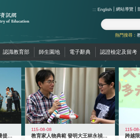
網站導覽
:::
English
熱門搜尋：
認識教育部
師生園地
電子辭典
認證檢定及留考
115-08-08
115-08
教育家人物典範 發明大王林永禎教授
青年壯遊點精選夏夜限定避暑提案 漫