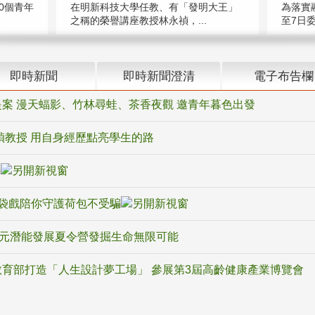
在明新科技大學任教、有「發明大王」
0個青年
為落實
之稱的榮譽講座教授林永禎，...
至7日委
即時新聞
即時新聞澄清
電子布告欄
案 漫天蝠影、竹林尋蛙、茶香夜觀 邀青年暮色出發
禎教授 用自身經歷點亮學生的路
騙
袋戲陪你守護荷包不受騙
多元潛能發展夏令營發掘生命無限可能
育部打造「人生設計夢工場」 參展第3屆高齡健康產業博覽會