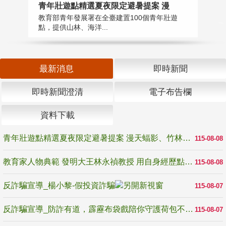
教
青年壯遊點精選夏夜限定避暑提案 漫
在
教育部青年發展署在全臺建置100個青年壯遊
譽
點，提供山林、海洋...
最新消息
即時新聞
即時新聞澄清
電子布告欄
資料下載
青年壯遊點精選夏夜限定避暑提案 漫天蝠影、竹林尋蛙、茶香夜觀 邀青年暮色出發
115-08-08
教育家人物典範 發明大王林永禎教授 用自身經歷點亮學生的路
115-08-08
反詐騙宣導_楊小黎-假投資詐騙
115-08-07
反詐騙宣導_防詐有道，霹靂布袋戲陪你守護荷包不受騙
115-08-07