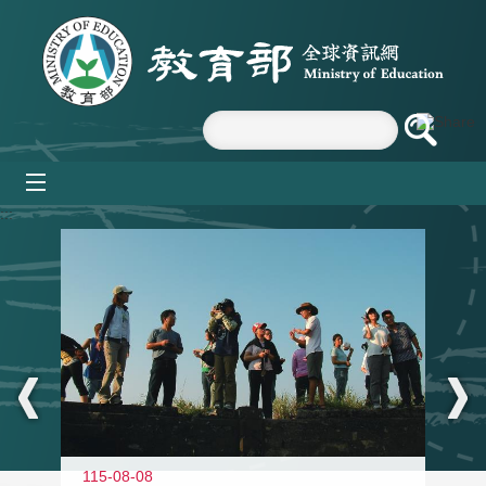
跳到主要內容區塊
mobile_menu
:::
11
115-08-08