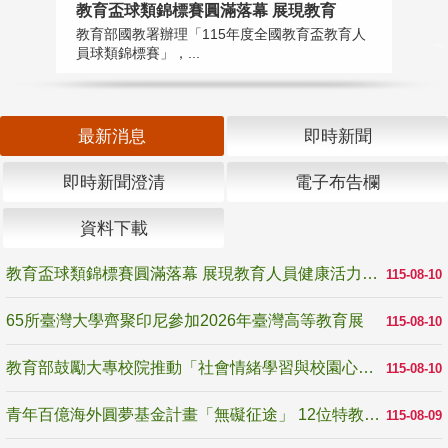
教育盃球類錦標賽圓滿落幕 展現教育
6
教育部國教署辦理「115年度全國教育盃教育人
「
員球類錦標賽」，...
首
最新消息
即時新聞
即時新聞澄清
電子布告欄
資料下載
教育盃球類錦標賽圓滿落幕 展現教育人員健康活力與團隊精神
115-08-10
65所臺灣大學齊聚印尼參加2026年臺灣高等教育展
115-08-10
教育部鼓勵大專校院推動「社會情緒學習與校園心理健康促進計畫」 培育校園「心」韌性
115-08-10
青年百億海外圓夢基金計畫「無礙征途」 12位特教與弱勢青年勇闖西班牙 跨越感官限制見證生命蛻變
115-08-09