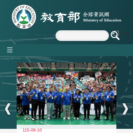
跳到主要內容區塊
mobile_menu
:::
115-08-10
11