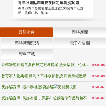
教
青年壯遊點精選夏夜限定避暑提案 漫
在
教育部青年發展署在全臺建置100個青年壯遊
譽
點，提供山林、海洋...
最新消息
即時新聞
即時新聞澄清
電子布告欄
資料下載
青年壯遊點精選夏夜限定避暑提案 漫天蝠影、竹林尋蛙、茶香夜觀 邀青年暮色出發
115-08-08
教育家人物典範 發明大王林永禎教授 用自身經歷點亮學生的路
115-08-08
反詐騙宣導_楊小黎-假投資詐騙
115-08-07
反詐騙宣導_防詐有道，霹靂布袋戲陪你守護荷包不受騙
115-08-07