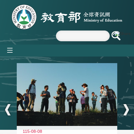
跳到主要內容區塊
mobile_menu
:::
11
115-08-08