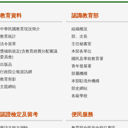
教育資料
認識教育部
中華民國教育現況簡介
組織概況
教育統計
部、次長
法令規章
主任秘書室
獎補助規定(含教育經費分配審議
本部各單位
委員會)
國民及學前教育署
出版品
青年發展署
行政院公報資訊網
部屬機構
教育剪影
本部駐境外機構
主題網站
部史網站
各級學校
認證檢定及留考
便民服務
華語文能力測驗
教育部全民安全指引專區