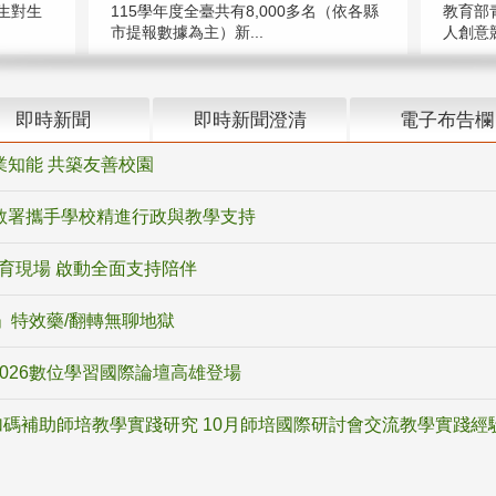
教育部
生對生
115學年度全臺共有8,000多名（依各縣
人創意競
市提報數據為主）新...
即時新聞
即時新聞澄清
電子布告欄
業知能 共築友善校園
教署攜手學校精進行政與教學支持
教育現場 啟動全面支持陪伴
ox」特效藥/翻轉無聊地獄
2026數位學習國際論壇高雄登場
碼補助師培教學實踐研究 10月師培國際研討會交流教學實踐經