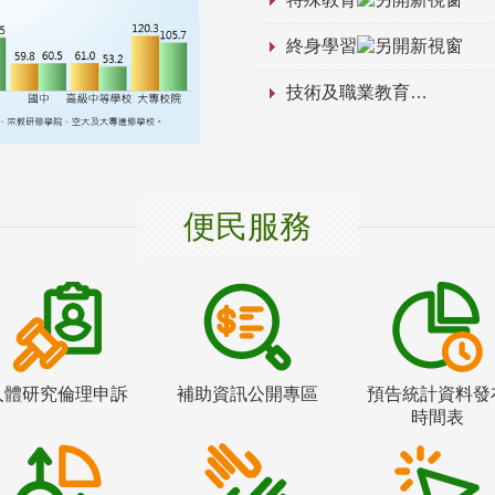
終身學習
技術及職業教育
便民服務
人體研究倫理申訴
補助資訊公開專區
預告統計資料發
時間表