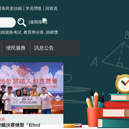
部長民意信箱
常見問答
回首頁
進階搜尋
教師資格考試
教育學分班
師鐸獎
便民服務
訊息公告
-06
智鐵決賽煉製「Blind