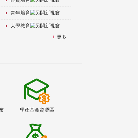
青年培育
大學教育
更多
布
學產基金資源區