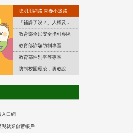
聰明用網路 青春不迷路
「補課了沒？」人權及轉型正義教育專區
教育部全民安全指引專區
教育部詐騙防制專區
教育部性別平等專區
防制校園霸凌，勇敢說出來！
習入口網
育與就業儲蓄帳戶