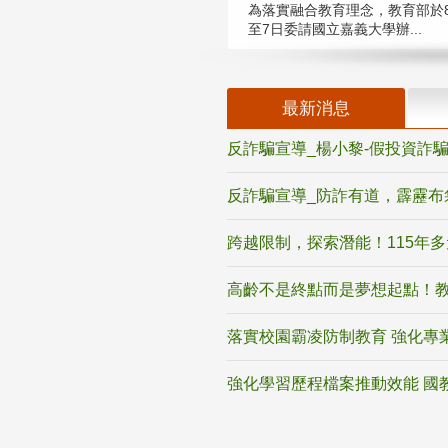
為落實融合教育理念，教育部於8
至7日委請國立嘉義大學辦...
最新消息
反詐騙宣導_楊小黎-假投資詐
反詐騙宣導_防詐有道，霹靂布
跨越限制，探索潛能！115年
高齡不是終點而是夢想起點！教
落實校園霸凌防制教育 強化專
強化學習歷程檔案推動效能 國