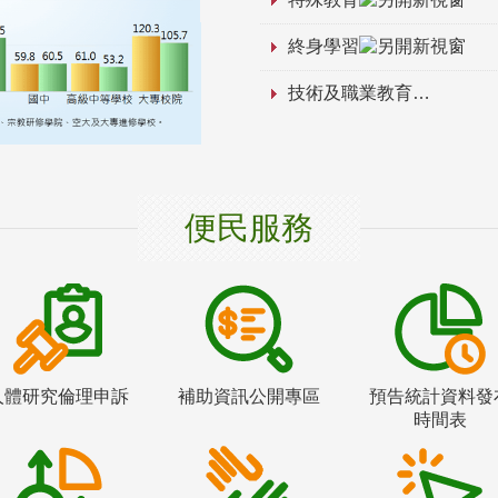
終身學習
技術及職業教育
便民服務
人體研究倫理申訴
補助資訊公開專區
預告統計資料發
時間表