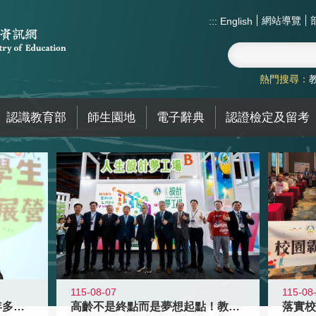
網站導覽
:::
English
熱門搜尋：
認識教育部
師生園地
電子辭典
認證檢定及留考
115-08-07
115-08
高齡不是終點而是夢想起點！教育部打
跨越限制，探索潛能！115年多元潛