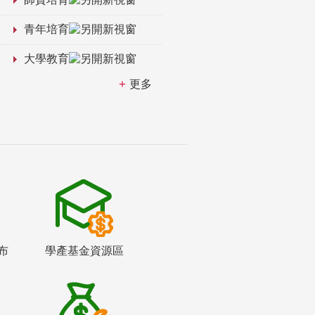
青年培育
大學教育
更多
布
學產基金資源區