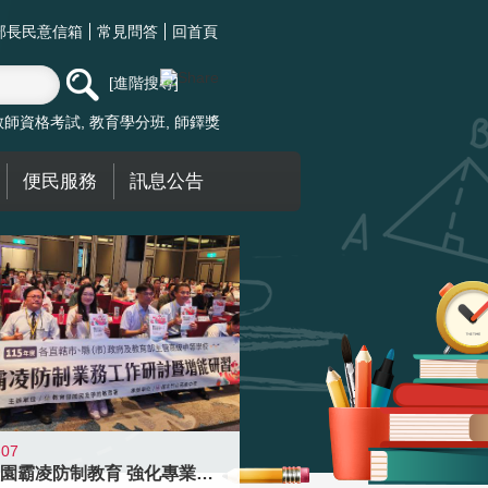
部長民意信箱
常見問答
回首頁
進階搜尋
教師資格考試
教育學分班
師鐸獎
便民服務
訊息公告
-07
落實校園霸凌防制教育 強化專業知能