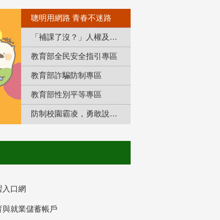
聰明用網路 青春不迷路
「補課了沒？」人權及轉型正義教育專區
教育部全民安全指引專區
教育部詐騙防制專區
教育部性別平等專區
防制校園霸凌，勇敢說出來！
習入口網
育與就業儲蓄帳戶