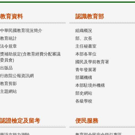
教育資料
認識教育部
中華民國教育現況簡介
組織概況
教育統計
部、次長
法令規章
主任秘書室
獎補助規定(含教育經費分配審議
本部各單位
委員會)
國民及學前教育署
出版品
青年發展署
行政院公報資訊網
部屬機構
教育剪影
本部駐境外機構
主題網站
部史網站
各級學校
認證檢定及留考
便民服務
華語文能力測驗
教育部全民安全指引專區