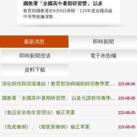
國教署「全國高中暑期研習營」 以多
學
教育部國教署於8月5日舉辦「115年度全國高級
教
中等學校廉潔教...
「
最新消息
即時新聞
即時新聞澄清
電子布告欄
資料下載
深化師培與現場連結！教育部加碼補助師培教學實踐研究 10月師培國際研討會交流教學實踐經驗
115-08-06
國教署「全國高中暑期研習營」 以多元課程培養學生瞭解誠信專業與倫理價值
115-08-05
《食品安全衛生管理法》修正草案
115-08-05
《危老條例》、《都更新條例》修正草案
115-08-05