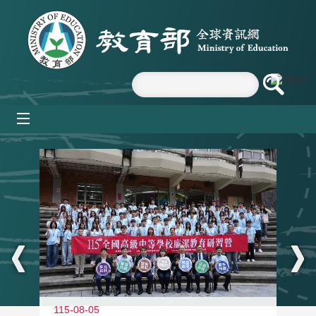
跳到主要內容區塊
mobile_menu
:::
115-08-05
11