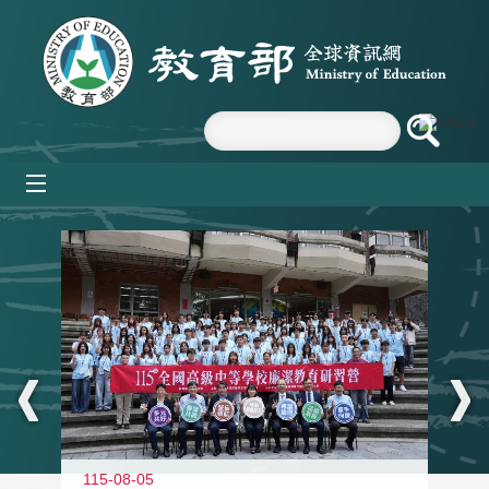
跳到主要內容區塊
mobile_menu
:::
115-08-05
11