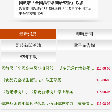
國教署「全國高中暑期研習營」 以多
學
教育部國教署於8月5日舉辦「115年度全國高級
教
中等學校廉潔教...
「
最新消息
即時新聞
即時新聞澄清
電子布告欄
資料下載
國教署「全國高中暑期研習營」 以多元課程培養學生瞭解誠信專業與倫理價值
115-08-05
《食品安全衛生管理法》修正草案
115-08-05
《危老條例》、《都更新條例》修正草案
115-08-05
學校藝術嘉年華圓滿落幕，假日學校接力「棒棒傳美感」
115-08-05