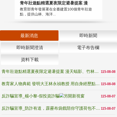
教
青年壯遊點精選夏夜限定避暑提案 漫
在
教育部青年發展署在全臺建置100個青年壯遊
譽
點，提供山林、海洋...
最新消息
即時新聞
即時新聞澄清
電子布告欄
資料下載
青年壯遊點精選夏夜限定避暑提案 漫天蝠影、竹林尋蛙、茶香夜觀 邀青年暮色出發
115-08-08
教育家人物典範 發明大王林永禎教授 用自身經歷點亮學生的路
115-08-08
反詐騙宣導_楊小黎-假投資詐騙
115-08-07
反詐騙宣導_防詐有道，霹靂布袋戲陪你守護荷包不受騙
115-08-07