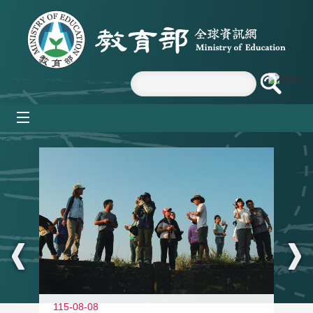
跳到主要內容區塊
mobile_menu
:::
11
115-08-08