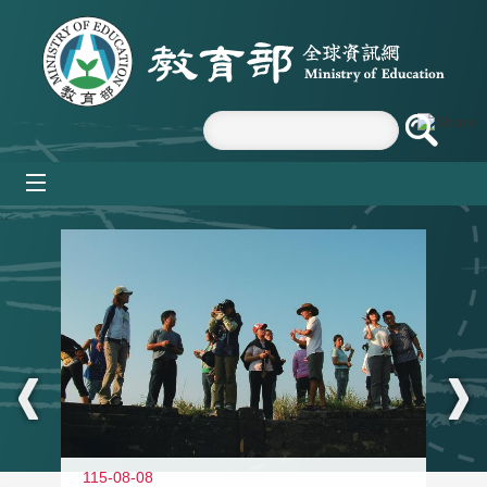
跳到主要內容區塊
mobile_menu
:::
11
115-08-08