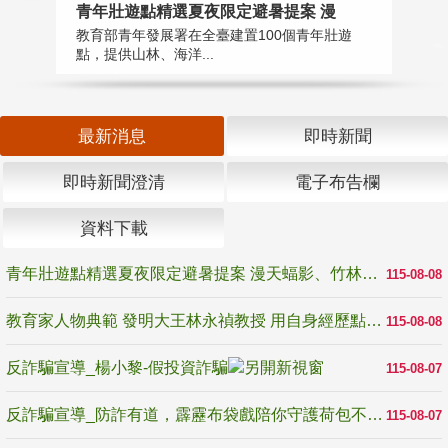
教
青年壯遊點精選夏夜限定避暑提案 漫
在
教育部青年發展署在全臺建置100個青年壯遊
譽
點，提供山林、海洋...
最新消息
即時新聞
即時新聞澄清
電子布告欄
資料下載
青年壯遊點精選夏夜限定避暑提案 漫天蝠影、竹林尋蛙、茶香夜觀 邀青年暮色出發
115-08-08
教育家人物典範 發明大王林永禎教授 用自身經歷點亮學生的路
115-08-08
反詐騙宣導_楊小黎-假投資詐騙
115-08-07
反詐騙宣導_防詐有道，霹靂布袋戲陪你守護荷包不受騙
115-08-07