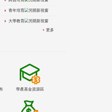
青年培育
大學教育
更多
布
學產基金資源區