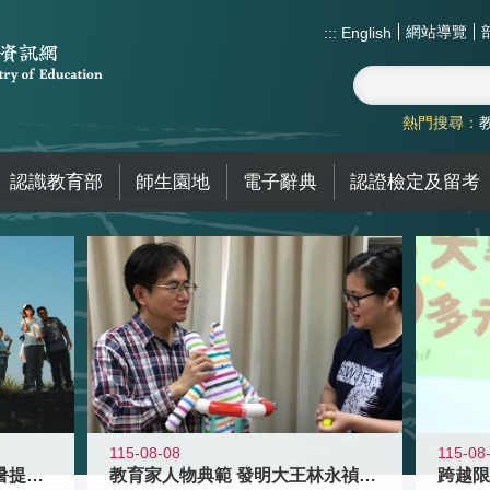
網站導覽
:::
English
熱門搜尋：
認識教育部
師生園地
電子辭典
認證檢定及留考
115-08-08
115-08
教育家人物典範 發明大王林永禎教授
青年壯遊點精選夏夜限定避暑提案 漫