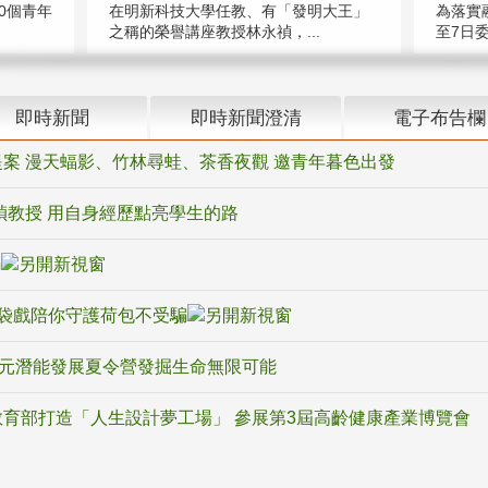
在明新科技大學任教、有「發明大王」
0個青年
為落實
之稱的榮譽講座教授林永禎，...
至7日委
即時新聞
即時新聞澄清
電子布告欄
案 漫天蝠影、竹林尋蛙、茶香夜觀 邀青年暮色出發
禎教授 用自身經歷點亮學生的路
騙
袋戲陪你守護荷包不受騙
多元潛能發展夏令營發掘生命無限可能
育部打造「人生設計夢工場」 參展第3屆高齡健康產業博覽會