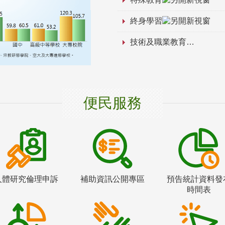
終身學習
技術及職業教育
便民服務
人體研究倫理申訴
補助資訊公開專區
預告統計資料發
時間表