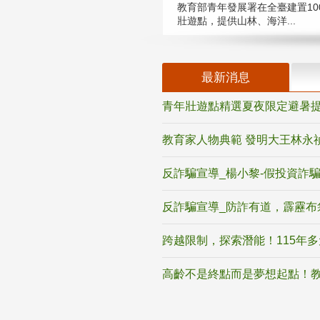
教育部青年發展署在全臺建置10
壯遊點，提供山林、海洋...
最新消息
青年壯遊點精選夏夜限定避暑提
教育家人物典範 發明大王林永
反詐騙宣導_楊小黎-假投資詐
反詐騙宣導_防詐有道，霹靂布
跨越限制，探索潛能！115年
高齡不是終點而是夢想起點！教