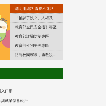
聰明用網路 青春不迷路
「補課了沒？」人權及轉型正義教育專區
教育部全民安全指引專區
教育部詐騙防制專區
教育部性別平等專區
防制校園霸凌，勇敢說出來！
習入口網
育與就業儲蓄帳戶