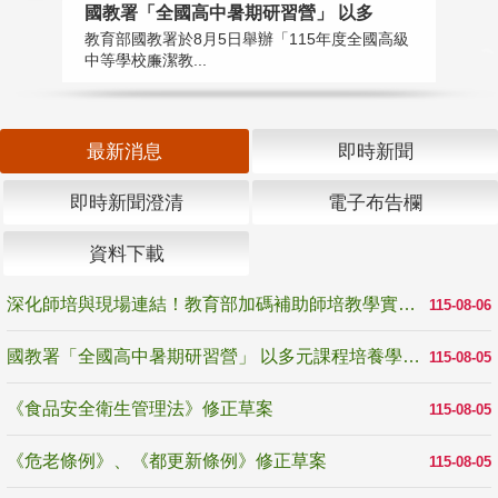
國教署「全國高中暑期研習營」 以多
學
教育部國教署於8月5日舉辦「115年度全國高級
教
中等學校廉潔教...
「
最新消息
即時新聞
即時新聞澄清
電子布告欄
資料下載
深化師培與現場連結！教育部加碼補助師培教學實踐研究 10月師培國際研討會交流教學實踐經驗
115-08-06
國教署「全國高中暑期研習營」 以多元課程培養學生瞭解誠信專業與倫理價值
115-08-05
《食品安全衛生管理法》修正草案
115-08-05
《危老條例》、《都更新條例》修正草案
115-08-05