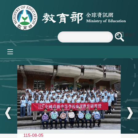
跳到主要內容區塊
mobile_menu
:::
115-08-05
11