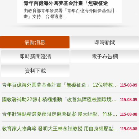
青年百億海外圓夢基金計畫「無礙征途
國
由教育部青年發展署「青年百億海外圓夢基金計
無
畫」支持、台灣適應...
是
最新消息
即時新聞
即時新聞澄清
電子布告欄
資料下載
青年百億海外圓夢基金計畫「無礙征途」 12位特教與弱勢青年勇闖西班牙 跨越感官限制見證生命蛻變
115-08-09
國教署補助22縣市積極推動「改善無障礙校園環境計畫」 打造友善、安全、無礙學習空間
115-08-09
青年壯遊點精選夏夜限定避暑提案 漫天蝠影、竹林尋蛙、茶香夜觀 邀青年暮色出發
115-08-08
教育家人物典範 發明大王林永禎教授 用自身經歷點亮學生的路
115-08-08