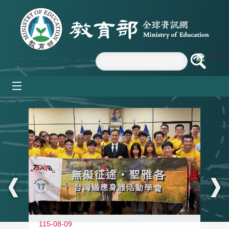
跳到主要內容區塊
mobile_menu
:::
115-08-09
11