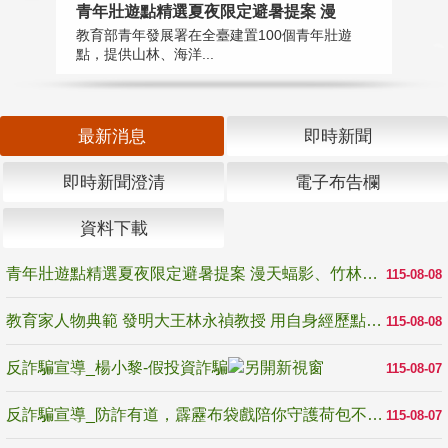
教
青年壯遊點精選夏夜限定避暑提案 漫
在
教育部青年發展署在全臺建置100個青年壯遊
譽
點，提供山林、海洋...
最新消息
即時新聞
即時新聞澄清
電子布告欄
資料下載
青年壯遊點精選夏夜限定避暑提案 漫天蝠影、竹林尋蛙、茶香夜觀 邀青年暮色出發
115-08-08
教育家人物典範 發明大王林永禎教授 用自身經歷點亮學生的路
115-08-08
反詐騙宣導_楊小黎-假投資詐騙
115-08-07
反詐騙宣導_防詐有道，霹靂布袋戲陪你守護荷包不受騙
115-08-07