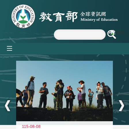
跳到主要內容區塊
mobile_menu
:::
11
115-08-08