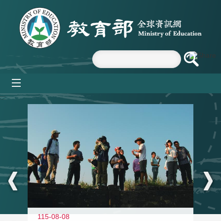
跳到主要內容區塊
mobile_menu
:::
11
115-08-08