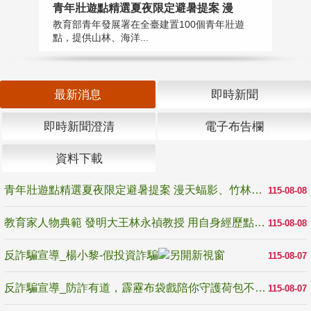
教
青年壯遊點精選夏夜限定避暑提案 漫
在
教育部青年發展署在全臺建置100個青年壯遊
譽
點，提供山林、海洋...
最新消息
即時新聞
即時新聞澄清
電子布告欄
資料下載
青年壯遊點精選夏夜限定避暑提案 漫天蝠影、竹林尋蛙、茶香夜觀 邀青年暮色出發
115-08-08
教育家人物典範 發明大王林永禎教授 用自身經歷點亮學生的路
115-08-08
反詐騙宣導_楊小黎-假投資詐騙
115-08-07
反詐騙宣導_防詐有道，霹靂布袋戲陪你守護荷包不受騙
115-08-07