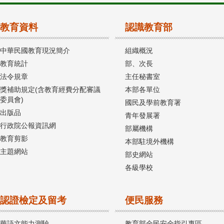
教育資料
認識教育部
中華民國教育現況簡介
組織概況
教育統計
部、次長
法令規章
主任秘書室
獎補助規定(含教育經費分配審議
本部各單位
委員會)
國民及學前教育署
出版品
青年發展署
行政院公報資訊網
部屬機構
教育剪影
本部駐境外機構
主題網站
部史網站
各級學校
認證檢定及留考
便民服務
華語文能力測驗
教育部全民安全指引專區