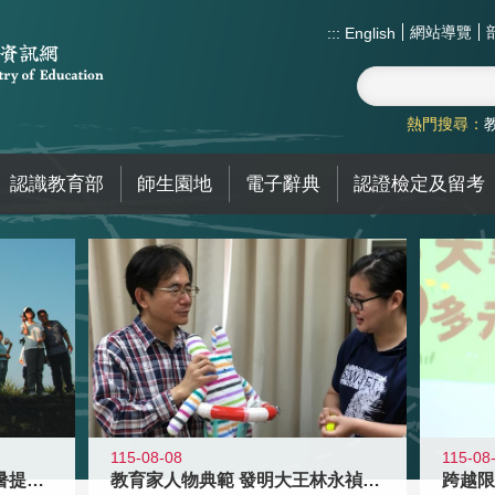
網站導覽
:::
English
熱門搜尋：
認識教育部
師生園地
電子辭典
認證檢定及留考
115-08-08
115-08
教育家人物典範 發明大王林永禎教授
青年壯遊點精選夏夜限定避暑提案 漫