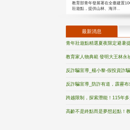
教育部青年發展署在全臺建置10
壯遊點，提供山林、海洋...
最新消息
青年壯遊點精選夏夜限定避暑提
教育家人物典範 發明大王林永
反詐騙宣導_楊小黎-假投資詐
反詐騙宣導_防詐有道，霹靂布
跨越限制，探索潛能！115年
高齡不是終點而是夢想起點！教