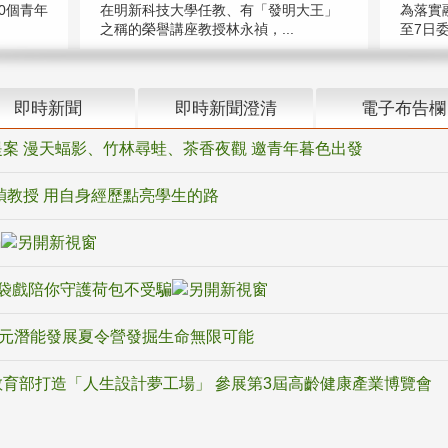
在明新科技大學任教、有「發明大王」
0個青年
為落實
之稱的榮譽講座教授林永禎，...
至7日委
即時新聞
即時新聞澄清
電子布告欄
案 漫天蝠影、竹林尋蛙、茶香夜觀 邀青年暮色出發
禎教授 用自身經歷點亮學生的路
騙
袋戲陪你守護荷包不受騙
多元潛能發展夏令營發掘生命無限可能
育部打造「人生設計夢工場」 參展第3屆高齡健康產業博覽會