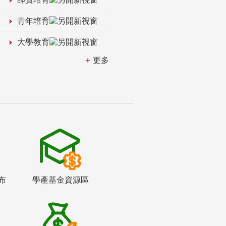
青年培育
大學教育
更多
布
學產基金資源區