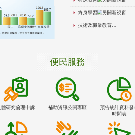
終身學習
技術及職業教育
便民服務
人體研究倫理申訴
補助資訊公開專區
預告統計資料發
時間表