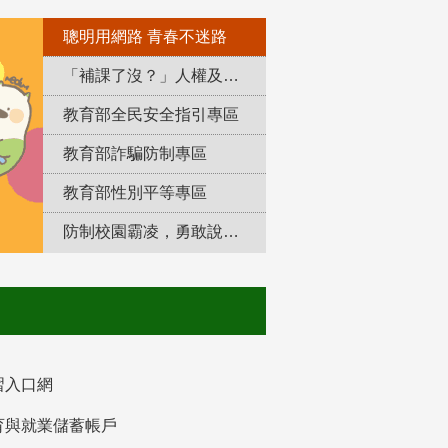
聰明用網路 青春不迷路
「補課了沒？」人權及轉型正義教育專區
教育部全民安全指引專區
教育部詐騙防制專區
教育部性別平等專區
防制校園霸凌，勇敢說出來！
習入口網
育與就業儲蓄帳戶