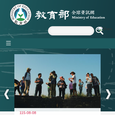
跳到主要內容區塊
mobile_menu
:::
11
115-08-08