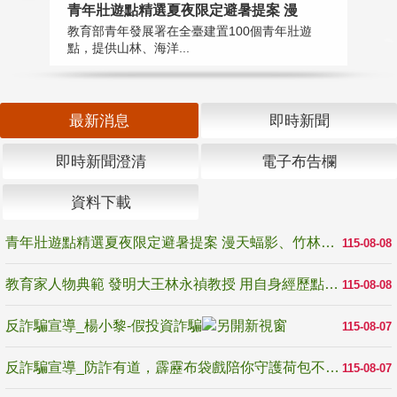
教
青年壯遊點精選夏夜限定避暑提案 漫
在
教育部青年發展署在全臺建置100個青年壯遊
譽
點，提供山林、海洋...
最新消息
即時新聞
即時新聞澄清
電子布告欄
資料下載
青年壯遊點精選夏夜限定避暑提案 漫天蝠影、竹林尋蛙、茶香夜觀 邀青年暮色出發
115-08-08
教育家人物典範 發明大王林永禎教授 用自身經歷點亮學生的路
115-08-08
反詐騙宣導_楊小黎-假投資詐騙
115-08-07
反詐騙宣導_防詐有道，霹靂布袋戲陪你守護荷包不受騙
115-08-07