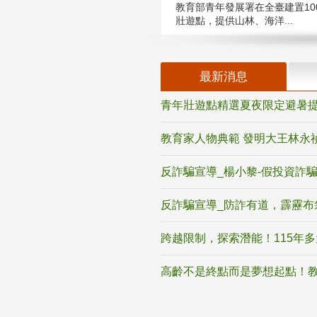
教育部青年發展署在全臺建置10
壯遊點，提供山林、海洋...
最新消息
青年壯遊點精選夏夜限定避暑提
教育家人物典範 發明大王林永
反詐騙宣導_楊小黎-假投資詐
反詐騙宣導_防詐有道，霹靂布
跨越限制，探索潛能！115年
高齡不是終點而是夢想起點！教