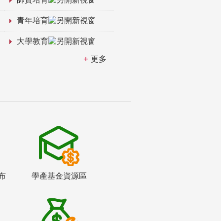
青年培育
大學教育
更多
布
學產基金資源區