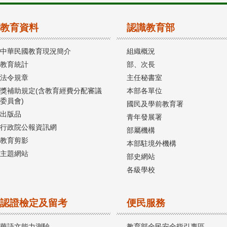
教育資料
認識教育部
中華民國教育現況簡介
組織概況
教育統計
部、次長
法令規章
主任秘書室
獎補助規定(含教育經費分配審議
本部各單位
委員會)
國民及學前教育署
出版品
青年發展署
行政院公報資訊網
部屬機構
教育剪影
本部駐境外機構
主題網站
部史網站
各級學校
認證檢定及留考
便民服務
華語文能力測驗
教育部全民安全指引專區