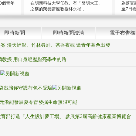
在明新科技大學任教、有「發明大王」
0個青年
為落實
之稱的榮譽講座教授林永禎，...
至7日委
即時新聞
即時新聞澄清
電子布告欄
案 漫天蝠影、竹林尋蛙、茶香夜觀 邀青年暮色出發
禎教授 用自身經歷點亮學生的路
騙
袋戲陪你守護荷包不受騙
多元潛能發展夏令營發掘生命無限可能
育部打造「人生設計夢工場」 參展第3屆高齡健康產業博覽會