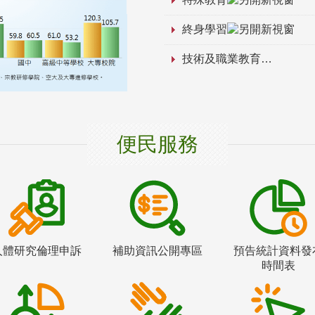
終身學習
技術及職業教育
便民服務
人體研究倫理申訴
補助資訊公開專區
預告統計資料發
時間表