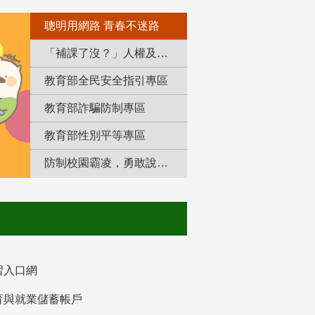
聰明用網路 青春不迷路
「補課了沒？」人權及轉型正義教育專區
教育部全民安全指引專區
教育部詐騙防制專區
教育部性別平等專區
防制校園霸凌，勇敢說出來！
習入口網
育與就業儲蓄帳戶