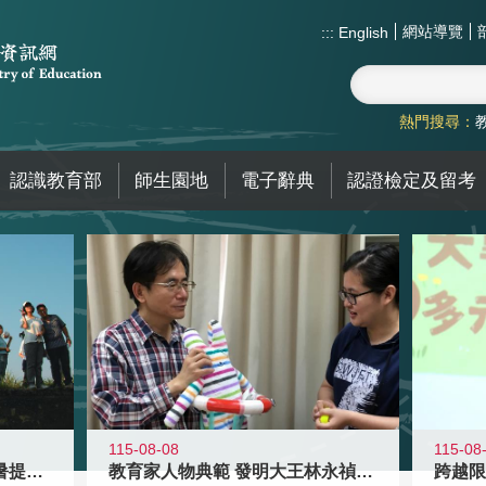
網站導覽
:::
English
熱門搜尋：
認識教育部
師生園地
電子辭典
認證檢定及留考
115-08-08
115-08
教育家人物典範 發明大王林永禎教授
青年壯遊點精選夏夜限定避暑提案 漫