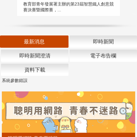
匯
教育部青年發展署主辦的第23屆智慧鐵人創意競
賽決賽暨國際賽，...
教
「
最新消息
即時新聞
即時新聞澄清
電子布告欄
資料下載
系統參數錯誤