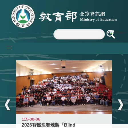
跳到主要內容區塊
mobile_menu
:::
115-08-06
2026智鐵決賽煉製「Blind
11